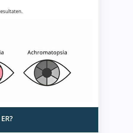
esultaten.
 ER?